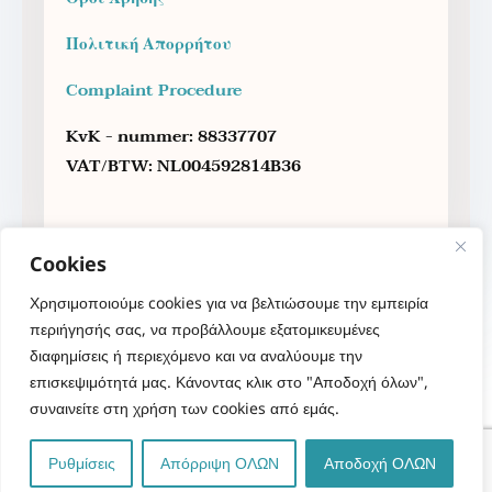
Πολιτική Απορρήτου
Complaint Procedure
KvK - nummer: 88337707
VAT/BTW: NL004592814B36
Cookies
Χρησιμοποιούμε cookies για να βελτιώσουμε την εμπειρία
περιήγησής σας, να προβάλλουμε εξατομικευμένες
διαφημίσεις ή περιεχόμενο και να αναλύουμε την
επισκεψιμότητά μας. Κάνοντας κλικ στο "Αποδοχή όλων",
συναινείτε στη χρήση των cookies από εμάς.
Copyright 2023 - Therapy Sofa - Anna Maria
Sakellariou - Psychologist MSc.
All rights
Ρυθμίσεις
Απόρριψη ΟΛΩΝ
Αποδοχή ΟΛΩΝ
reserved
. | Powered by
NORTHBRIDGE