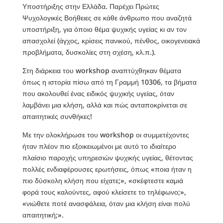
Υποστήριξης στην Ελλάδα. Παρέχει Πρώτες
Ψυχολογικές Βοήθειες σε κάθε άνθρωπο που αναζητά
υποστήριξη, για όποιο θέμα ψυχικής υγείας κι αν τον
απασχολεί (άγχος, κρίσεις πανικού, πένθος, οικογενειακά
προβλήματα, δυσκολίες στη σχέση, κλ.π.).
Στη διάρκεια του workshop αναπτύχθηκαν θέματα
όπως η ιστορία πίσω από τη Γραμμή 10306, τα βήματα
που ακολουθεί ένας ειδικός ψυχικής υγείας, όταν
λαμβάνει μια κλήση, αλλά και πώς ανταποκρίνεται σε
απαιτητικές συνθήκες!
Με την ολοκλήρωσε του workshop οι συμμετέχοντες
ήταν πλέον πιο εξοικειωμένοι με αυτό το ιδιαίτερο
πλαίσιο παροχής υπηρεσιών ψυχικής υγείας, θέτοντας
πολλές ενδιαφέρουσες ερωτήσεις, όπως «ποια ήταν η
πιο δύσκολη κλήση που είχατε;», «σκέφτεστε καμιά
φορά τους καλούντες, αφού κλείσετε το τηλέφωνο;»,
«νιώθετε ποτέ ανασφάλεια, όταν μια κλήση είναι πολύ
απαιτητική;».