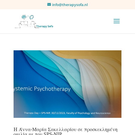
info@therapysofa.nl
H Άννα-Μαρία Σακελλαρίου σε προσκεκλημένη
ομιλία με τον SPS-NIP